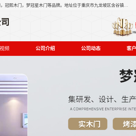
重庆梦冠星家具有限公司旗下有：紫阳高照木门，金佳帝木门，冠熙木门，梦冠星木门等品牌。地址位于重庆市九龙坡区含谷镇崇兴村7社，欢迎新老客户来访。
公司
视频
公司介绍
公司动态
客