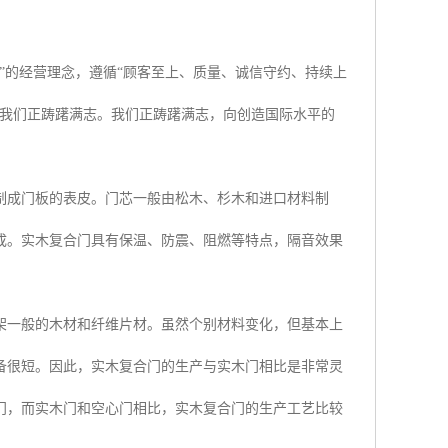
”的经营理念，遵循“顾客至上、质量、诚信守约、持续上
。我们正踌躇满志。我们正踌躇满志，向创造国际水平的
制成门板的表皮。门芯一般由松木、杉木和进口材料制
成。实木复合门具有保温、防震、阻燃等特点，隔音效果
架一般的木材和纤维片材。虽然个别材料变化，但基本上
备很短。因此，实木复合门的生产与实木门相比是非常灵
门，而实木门和空心门相比，实木复合门的生产工艺比较