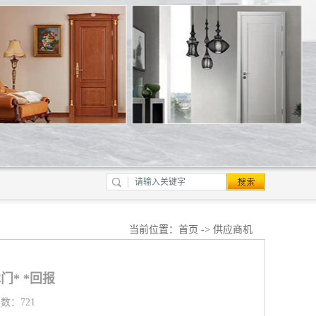
当前位置：
首页
->
供应商机
门* *回报
览数：721