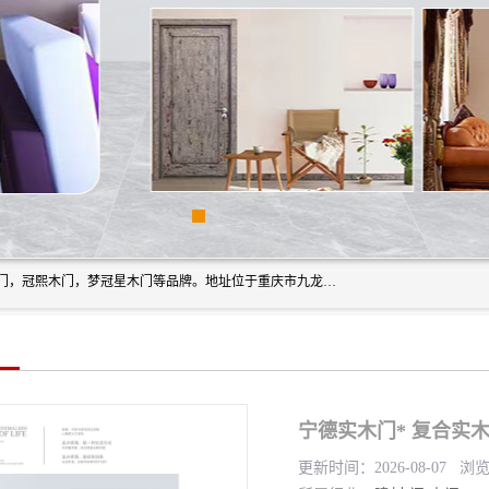
重庆梦冠星家具有限公司旗下有：紫阳高照木门，金佳帝木门，冠熙木门，梦冠星木门等品牌。地址位于重庆市九龙坡区含谷镇崇兴村7社，欢迎新老客户来访。
宁德实木门* 复合实木
更新时间：2026-08-07 浏