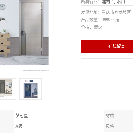
所属行业：
建材
门
木门
发货地址：重庆市九龙坡
产品数量：9999.00扇
价格：
面议
在线留言
梦冠星
材质
A级
风格