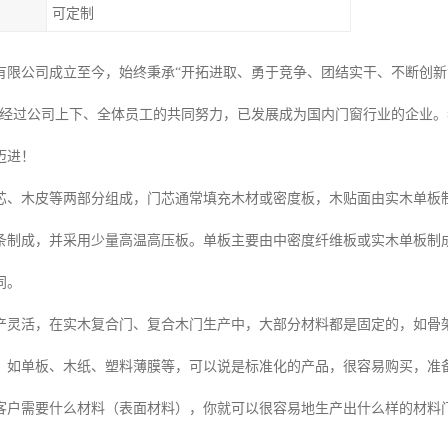
可定制
有限公司成立至今，始终秉承“开拓进取、勇于竞争、团结实干、不断创新
，经过公司上下、全体员工的共同努力，已发展成为国内门窗行业的企业
迈进！
芯、木皮等两部分组成，门芯通常填充木材或密度板，木贴面由实木单板
条制成，并采用少量高温高压板。单板主要由中密度纤维板或实木单板制
同。
产灵活，在实木复合门、复合木门生产中，大部分材料都是固定的，如骨
，如单板、木纸、塑料薄膜等，可以说是标准化的产品，很容易购买，准
客户需要什么材料（表面材料），你就可以很容易地生产出什么样的材料