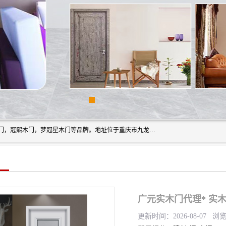
重庆梦冠星家具有限公司旗下有：紫阳高照木门，金佳帝木门，冠熙木门，梦冠星木门等品牌。地址位于重庆市九龙坡区含谷镇崇兴村7社，欢迎新老客户来访。
广元实木门代理* 实木
更新时间：2026-08-07 浏