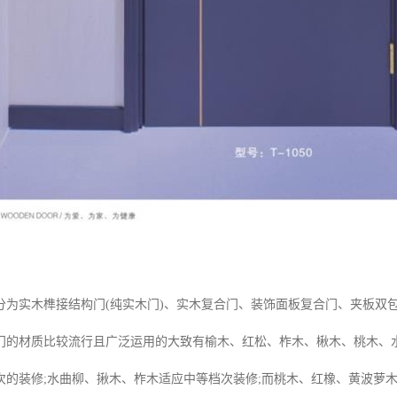
分为实木榫接结构门(纯实木门)、实木复合门、装饰面板复合门、夹板双
门的材质比较流行且广泛运用的大致有榆木、红松、柞木、楸木、桃木、水
次的装修;水曲柳、揪木、柞木适应中等档次装修;而桃木、红橡、黄波萝