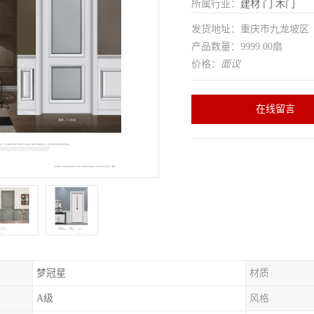
所属行业：
建材
门
木门
发货地址：重庆市九龙坡
产品数量：9999.00扇
价格：
面议
在线留言
梦冠星
材质
A级
风格