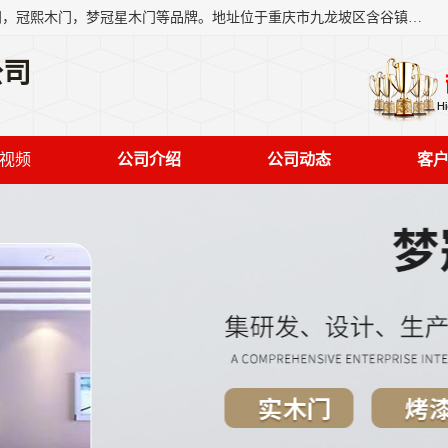
重庆梦冠星家具有限公司旗下有：紫阳高照木门，金佳帝木门，冠熙木门，梦冠星木门等品牌。地址位于重庆市九龙坡区含谷镇崇兴村7社，欢迎新老客户来访。
公司
视频
公司介绍
公司动态
客