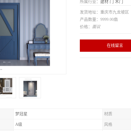
所属行业：
建材
门
木门
发货地址：重庆市九龙坡
产品数量：9999.00扇
价格：
面议
在线留言
梦冠星
材质
A级
风格