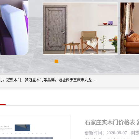
重庆梦冠星家具有限公司旗下有：紫阳高照木门，金佳帝木门，冠熙木门，梦冠星木门等品牌。地址位于重庆市九龙坡区含谷镇崇兴村7社，欢迎新老客户来访。
石家庄实木门价格表 
更新时间：2026-08-07 浏