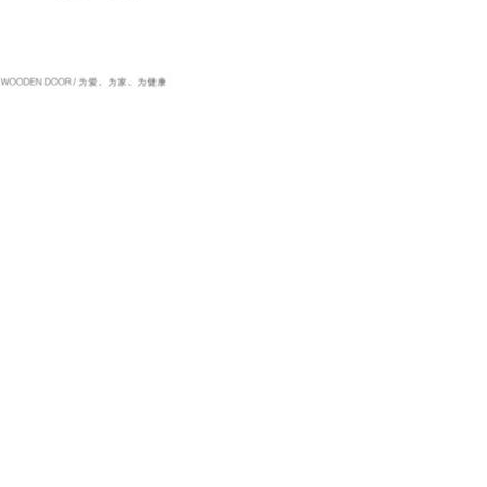
特点:
漆门风格变化多样。
漆的门良好的环保护功能。
采用门是工厂生产,设备简单,方便和直接从绘画和清理现常
修、款式、色泽可以的家具,装饰产品组合成功。
周期短。