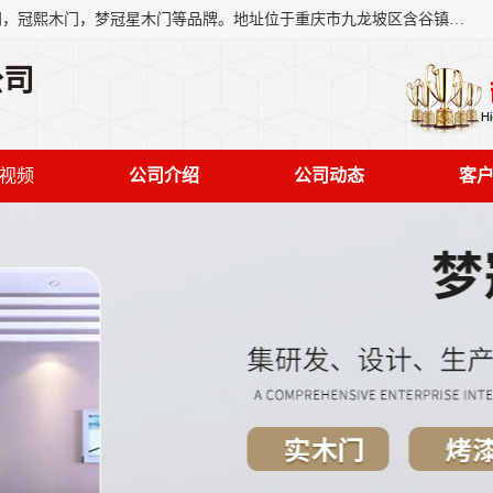
重庆梦冠星家具有限公司旗下有：紫阳高照木门，金佳帝木门，冠熙木门，梦冠星木门等品牌。地址位于重庆市九龙坡区含谷镇崇兴村7社，欢迎新老客户来访。
公司
视频
公司介绍
公司动态
客