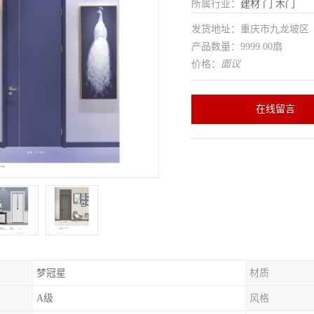
所属行业：
建材
门
木门
发货地址：重庆市九龙坡
产品数量：9999.00扇
价格：
面议
在线留言
梦冠星
材质
A级
风格