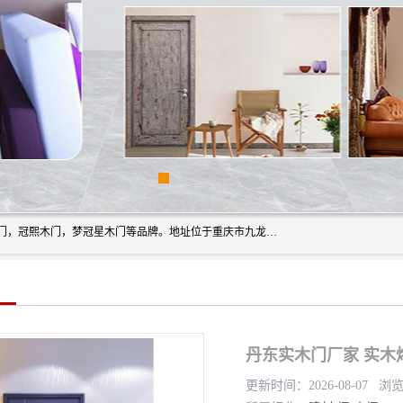
重庆梦冠星家具有限公司旗下有：紫阳高照木门，金佳帝木门，冠熙木门，梦冠星木门等品牌。地址位于重庆市九龙坡区含谷镇崇兴村7社，欢迎新老客户来访。
丹东实木门厂家 实木
更新时间：2026-08-07 浏