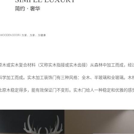
原木或实木复合材料（又称实木指接或实木齿接）从森林中加工而成，经
科学加工而成。实木加工装饰门有三种风格：全木、半玻璃和全玻璃。木
比原木稳定得多，能有效保证门不变形。实木门给人一种稳定和优雅的感