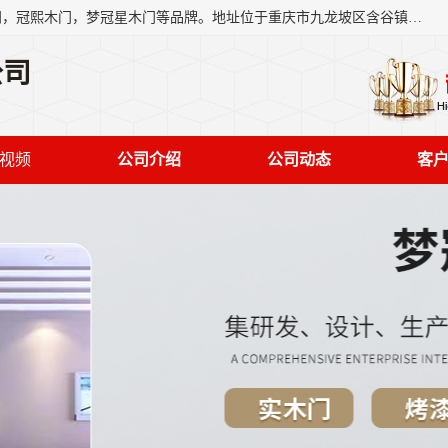
重庆梦冠星家具有限公司旗下有：紫阳高照木门，金佳帝木门，冠熙木门，梦冠星木门等品牌。地址位于重庆市九龙坡区含谷镇崇兴村7社，欢迎新老客户来访。
公司
视频
公司介绍
公司动态
客