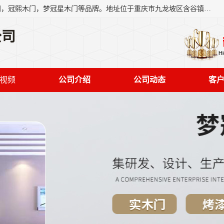
重庆梦冠星家具有限公司旗下有：紫阳高照木门，金佳帝木门，冠熙木门，梦冠星木门等品牌。地址位于重庆市九龙坡区含谷镇崇兴村7社，欢迎新老客户来访。
公司
视频
公司介绍
公司动态
客