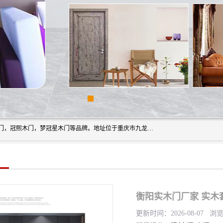
重庆梦冠星家具有限公司旗下有：紫阳高照木门，金佳帝木门，冠熙木门，梦冠星木门等品牌。地址位于重庆市九龙坡区含谷镇崇兴村7社，欢迎新老客户来访。
衡阳实木门厂家 实木
更新时间：2026-08-07 浏