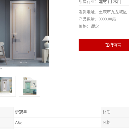
所属行业：
建材
门
木门
发货地址：重庆市九龙坡
产品数量：9999.00扇
价格：
面议
在线留言
梦冠星
材质
A级
风格