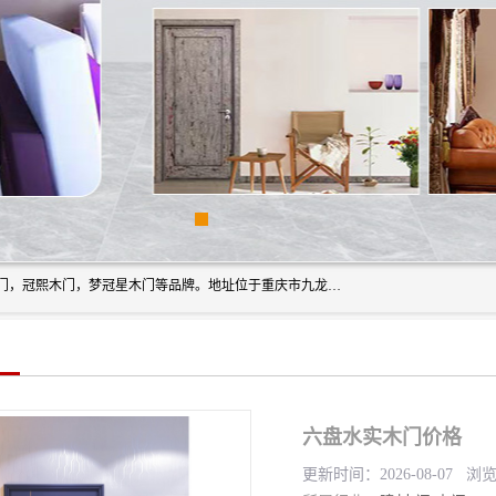
重庆梦冠星家具有限公司旗下有：紫阳高照木门，金佳帝木门，冠熙木门，梦冠星木门等品牌。地址位于重庆市九龙坡区含谷镇崇兴村7社，欢迎新老客户来访。
六盘水实木门价格
更新时间：2026-08-07 浏