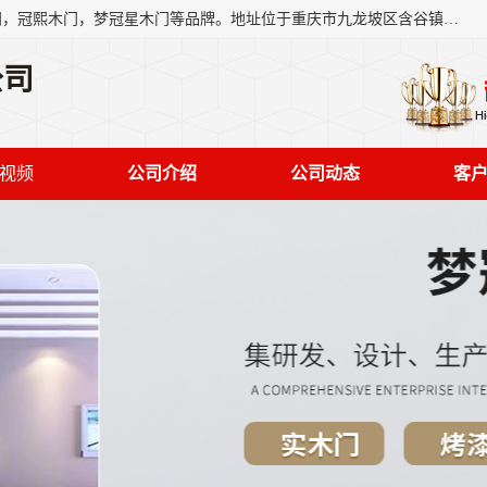
重庆梦冠星家具有限公司旗下有：紫阳高照木门，金佳帝木门，冠熙木门，梦冠星木门等品牌。地址位于重庆市九龙坡区含谷镇崇兴村7社，欢迎新老客户来访。
公司
视频
公司介绍
公司动态
客