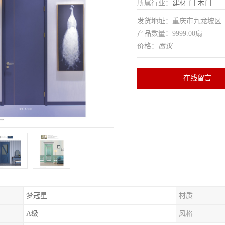
所属行业：
建材
门
木门
发货地址：重庆市九龙坡
产品数量：9999.00扇
价格：
面议
在线留言
梦冠星
材质
A级
风格