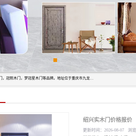
重庆梦冠星家具有限公司旗下有：紫阳高照木门，金佳帝木门，冠熙木门，梦冠星木门等品牌。地址位于重庆市九龙坡区含谷镇崇兴村7社，欢迎新老客户来访。
绍兴实木门价格报价
更新时间：2026-08-07 浏