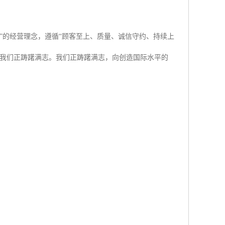
”的经营理念，遵循“顾客至上、质量、诚信守约、持续上
。我们正踌躇满志。我们正踌躇满志，向创造国际水平的