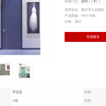
所属行业：
建材
门
木门
发货地址：重庆市九龙坡
产品数量：9999.00扇
价格：
面议
在线留言
梦冠星
材质
A级
风格