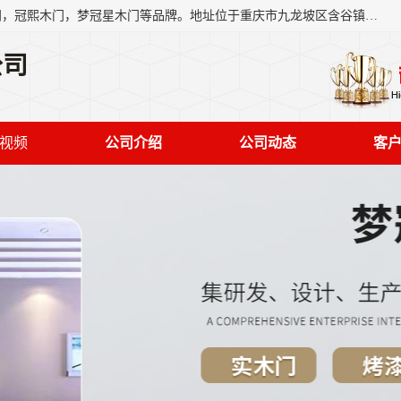
重庆梦冠星家具有限公司旗下有：紫阳高照木门，金佳帝木门，冠熙木门，梦冠星木门等品牌。地址位于重庆市九龙坡区含谷镇崇兴村7社，欢迎新老客户来访。
公司
视频
公司介绍
公司动态
客