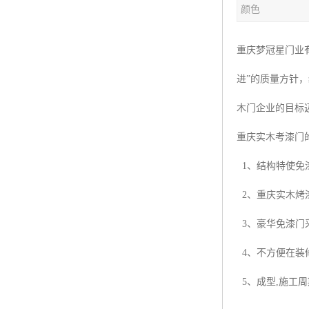
颜色
重庆梦冠星门业
进”的质量方针
木门企业的目标
重庆实木考漆门的
1、结构特使免
2、重庆实木烤
3、豪华免漆门
4、不方便在装
5、成型,施工