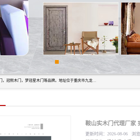
重庆梦冠星家具有限公司旗下有：紫阳高照木门，金佳帝木门，冠熙木门，梦冠星木门等品牌。地址位于重庆市九龙坡区含谷镇崇兴村7社，欢迎新老客户来访。
鞍山实木门代理厂家 
更新时间：2026-08-06 浏