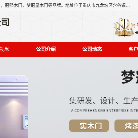
重庆梦冠星家具有限公司旗下有：紫阳高照木门，金佳帝木门，冠熙木门，梦冠星木门等品牌。地址位于重庆市九龙坡区含谷镇崇兴村7社，欢迎新老客户来访。
公司
视频
公司介绍
公司动态
客