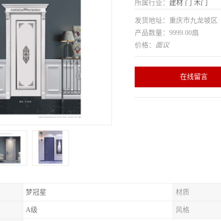
所属行业：
建材
门
木门
发货地址：重庆市九龙坡
产品数量：9999.00扇
价格：
面议
在线留言
梦冠星
材质
A级
风格