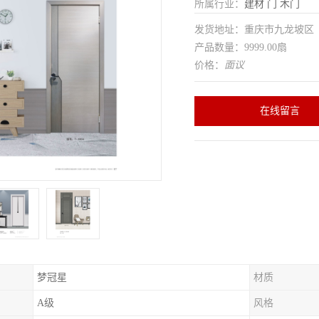
所属行业：
建材
门
木门
发货地址：重庆市九龙坡
产品数量：9999.00扇
价格：
面议
在线留言
梦冠星
材质
A级
风格