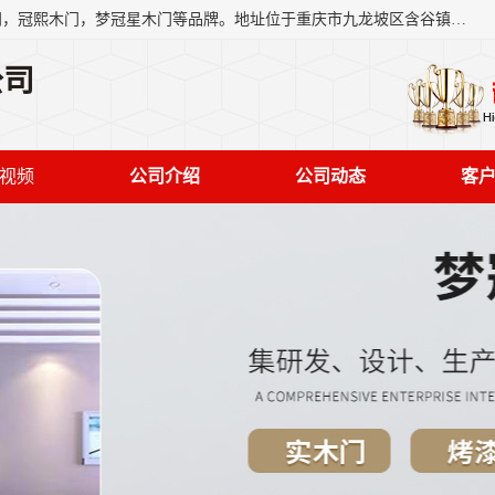
重庆梦冠星家具有限公司旗下有：紫阳高照木门，金佳帝木门，冠熙木门，梦冠星木门等品牌。地址位于重庆市九龙坡区含谷镇崇兴村7社，欢迎新老客户来访。
公司
视频
公司介绍
公司动态
客