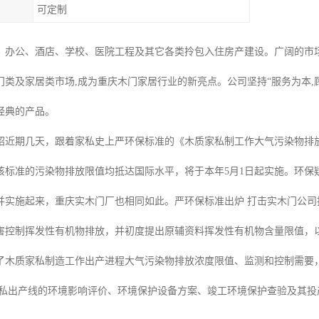
可定制
、办公、酒店、学校、医院工程及其它各类拎包入住房产建设。广阔的市
门类及家居类市场,成为重庆木门家居行业的新亮点。公司坚持“服务为本,
经典的产品。
绍近期几天，跟着家私史上严环保标准的《木质家私制工作大气污染物排
该标准的污染物排放限值均抵达国际水平，将于本年5月1日起实施。环保
并实施起来，重庆实木门厂也相同如此。严环保标准出炉 打击实木门公
害控制挥发性有机物排放，并初度提出原辅资料挥发性有机物含量限值，
了木质家私制造工作出产进程大气污染物排放浓度限值、监测和控制需要
家私出产线的环境影响评价、环境保护设备方案、竣工环境保护查验及其投