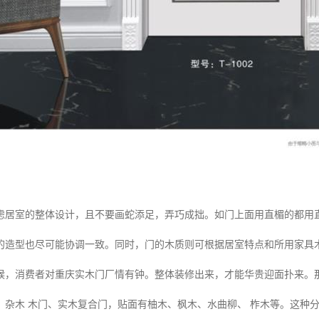
虑居室的整体设计，且不要画蛇添足，弄巧成拙。如门上面用直楣的都用
的造型也尽可能协调一致。同时，门的木质则可根据居室特点和所用家具
候，消费者对重庆实木门厂情有钟。整体装修出来，才能华贵迎面扑来。
、杂木 木门、实木复合门，贴面有柚木、枫木、水曲柳、 柞木等。这种