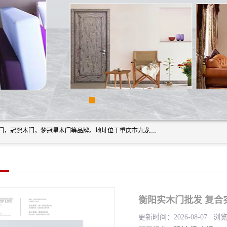
重庆梦冠星家具有限公司旗下有：紫阳高照木门，金佳帝木门，冠熙木门，梦冠星木门等品牌。地址位于重庆市九龙坡区含谷镇崇兴村7社，欢迎新老客户来访。
衡阳实木门批发 复合
更新时间：2026-08-07 浏