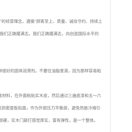
”的经营理念，遵循“顾客至上、质量、诚信守约、持续上
。我们正踌躇满志。我们正踌躇满志，向创造国际水平的
种很好的固体润滑剂。不要往油脂里滴，因为那样容易粘
底材料，在外面粘贴实木皮，然后通过三遍底漆和五～六
贴到密度板贴面，作为外部压力平衡层，避免热胀冷缩引
觉很硬，实木门敲打感觉厚实，富有弹性，是一个整体。