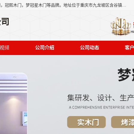
重庆梦冠星家具有限公司旗下有：紫阳高照木门，金佳帝木门，冠熙木门，梦冠星木门等品牌。地址位于重庆市九龙坡区含谷镇崇兴村7社，欢迎新老客户来访。
公司
视频
公司介绍
公司动态
客