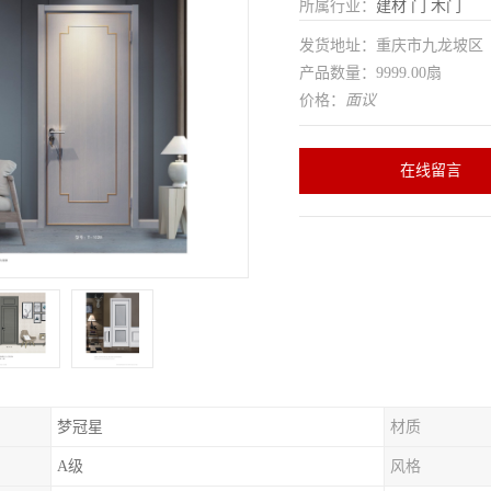
所属行业：
建材
门
木门
发货地址：重庆市九龙坡
产品数量：9999.00扇
价格：
面议
在线留言
梦冠星
材质
A级
风格