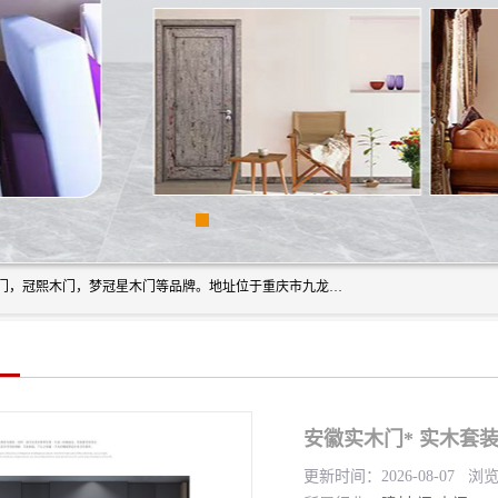
重庆梦冠星家具有限公司旗下有：紫阳高照木门，金佳帝木门，冠熙木门，梦冠星木门等品牌。地址位于重庆市九龙坡区含谷镇崇兴村7社，欢迎新老客户来访。
安徽实木门* 实木套装
更新时间：2026-08-07 浏