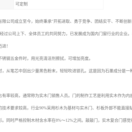
可定制
有限公司成立至今，始终秉承“开拓进取、勇于竞争、团结实干、不断创新
，经过公司上下、全体员工的共同努力，已发展成为国内门窗行业的企业
迈进！
不锈钢五金件时，用光亮清洁剂擦拭，可增加亮度。
时，从笔芯中刮出少量黑色粉末，轻轻吹进锁孔。这是因为石墨成分是一
占有率较高，通常称为实木门销售人员。门的制作工艺是利用实木作为内
的技术要求较高，行业90%采用杉木为基材与实木门、杉板外部不能直接
形。同时严格控制木材含水率在8%～12%之间。敲敲门，实木复合门感