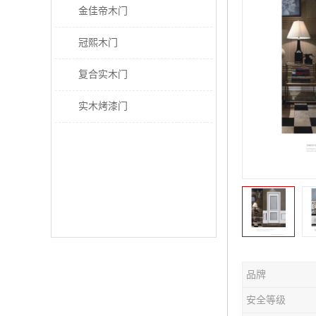
金佳帝木门
冠熙木门
复合实木门
实木烤漆门
品牌
安全等级