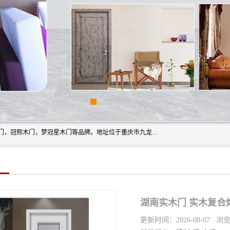
重庆梦冠星家具有限公司旗下有：紫阳高照木门，金佳帝木门，冠熙木门，梦冠星木门等品牌。地址位于重庆市九龙坡区含谷镇崇兴村7社，欢迎新老客户来访。
湖南实木门 实木复合
更新时间：2026-08-07 浏览