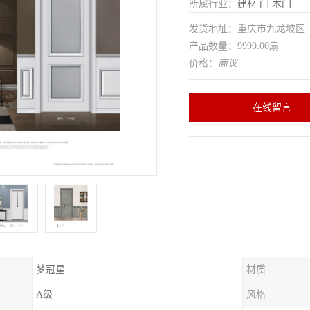
所属行业：
建材
门
木门
发货地址：重庆市九龙坡
产品数量：9999.00扇
价格：
面议
在线留言
梦冠星
材质
A级
风格