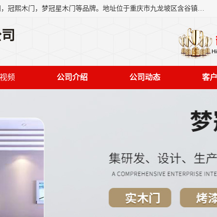
重庆梦冠星家具有限公司旗下有：紫阳高照木门，金佳帝木门，冠熙木门，梦冠星木门等品牌。地址位于重庆市九龙坡区含谷镇崇兴村7社，欢迎新老客户来访。
公司
视频
公司介绍
公司动态
客