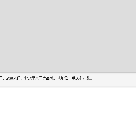
重庆梦冠星家具有限公司旗下有：紫阳高照木门，金佳帝木门，冠熙木门，梦冠星木门等品牌。地址位于重庆市九龙坡区含谷镇崇兴村7社，欢迎新老客户来访。